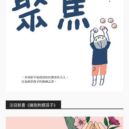
注目新書《擁抱刺蝟孩子》