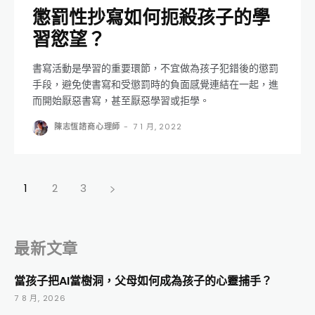
懲罰性抄寫如何扼殺孩子的學
習慾望？
書寫活動是學習的重要環節，不宜做為孩子犯錯後的懲罰
手段，避免使書寫和受懲罰時的負面感覺連結在一起，進
而開始厭惡書寫，甚至厭惡學習或拒學。
陳志恆諮商心理師
-
7 1 月, 2022
1
2
3
最新文章
當孩子把AI當樹洞，父母如何成為孩子的心靈捕手？
7 8 月, 2026