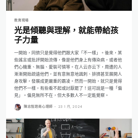
教育現場
光是傾聽與理解，就能帶給孩
子力量
一開始，同儕只是覺得他們跟大家「不一樣」。後來，某
些謠言或批評開始流傳，像是他們身上有傳染病，或者他
們心機重、無腦、愛裝可憐等。在人云亦云下，周遭的人
漸漸開始疏遠他們，並有意無意地諷刺、排擠甚至展開人
身攻擊，發展成更嚴重的霸凌。然而一開始，就只是覺得
他們不一樣，有些看不起或討厭罷了！這可說是一種「偏
見」。偏見無所不在，但大多數人不一定能覺察。
陳志恆諮商心理師
-
23 1 月, 2024