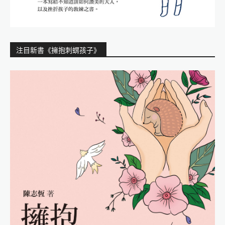
注目新書《擁抱刺蝟孩子》