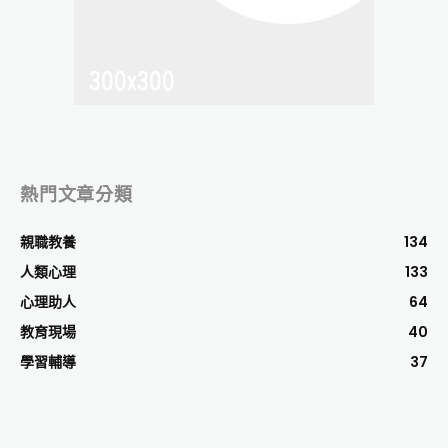
熱門文章分類
親職教養
134
人類心理
133
心理助人
64
教育現場
40
學習輔導
37