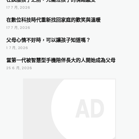
17 7 月, 2026
在數位科技時代重新找回家庭的歡笑與溫暖
17 7 月, 2026
父母心情不好時，可以讓孩子知道嗎？
1 7 月, 2026
當第一代被智慧型手機陪伴長大的人開始成為父母
25 6 月, 2026