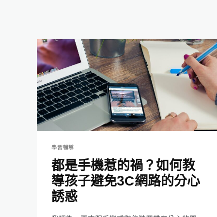
學習輔導
都是手機惹的禍？如何教
導孩子避免3C網路的分心
誘惑