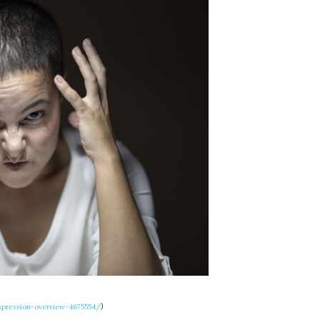
pression-overview-4675554/
）