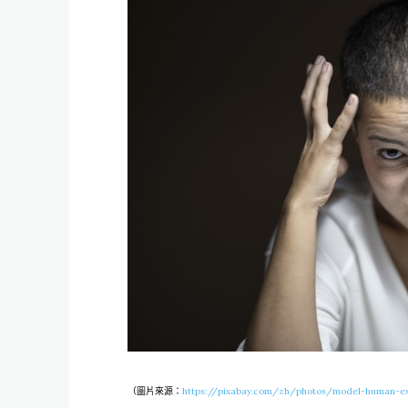
（圖片來源：
https://pixabay.com/zh/photos/model-human-ex