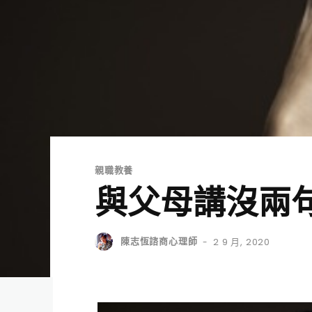
親職教養
與父母講沒兩
陳志恆諮商心理師
2 9 月, 2020
-