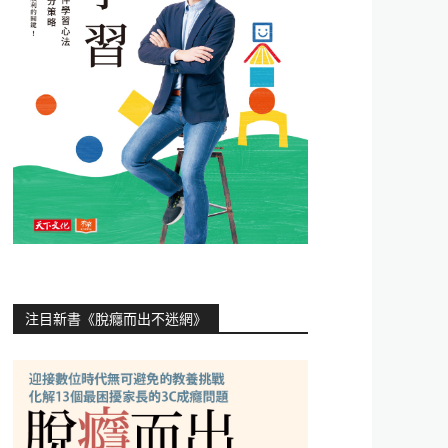
注目新書《脫癮而出不迷網》