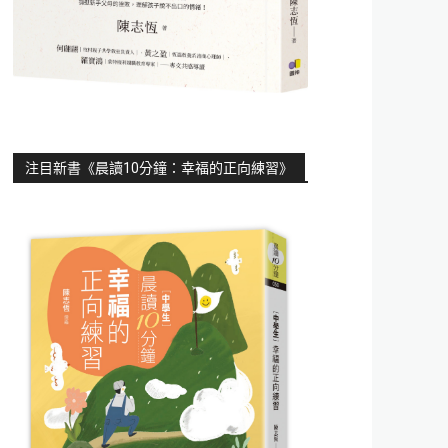
注目新書《晨讀10分鐘：幸福的正向練習》