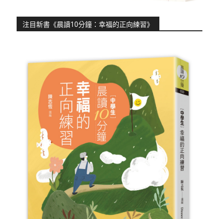
注目新書《晨讀10分鐘：幸福的正向練習》