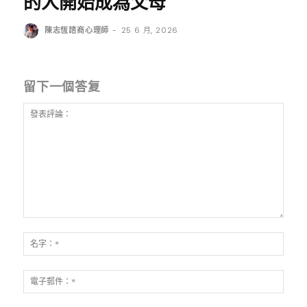
的人開始成為父母
陳志恆諮商心理師
-
25 6 月, 2026
留下一個答复
發
表
名
評
字：
論：
*
電
子
郵