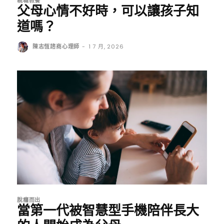
親職教養
父母心情不好時，可以讓孩子知
道嗎？
陳志恆諮商心理師
-
1 7 月, 2026
脫癮而出
當第一代被智慧型手機陪伴長大