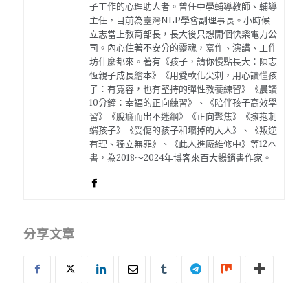
子工作的心理助人者。曾任中學輔導教師、輔導
主任，目前為臺灣NLP學會副理事長。小時候
立志當上教育部長，長大後只想開個快樂電力公
司。內心住著不安分的靈魂，寫作、演講、工作
坊什麼都來。著有《孩子，請你慢點長大：陳志
恆親子成長繪本》《用愛軟化尖刺，用心讀懂孩
子：有寬容，也有堅持的彈性教養練習》《晨讀
10分鐘：幸福的正向練習》、《陪伴孩子高效學
習》《脫癮而出不迷網》《正向聚焦》《擁抱刺
蝟孩子》《受傷的孩子和壞掉的大人》、《叛逆
有理、獨立無罪》、《此人進廠維修中》等12本
書，為2018～2024年博客來百大暢銷書作家。
分享文章