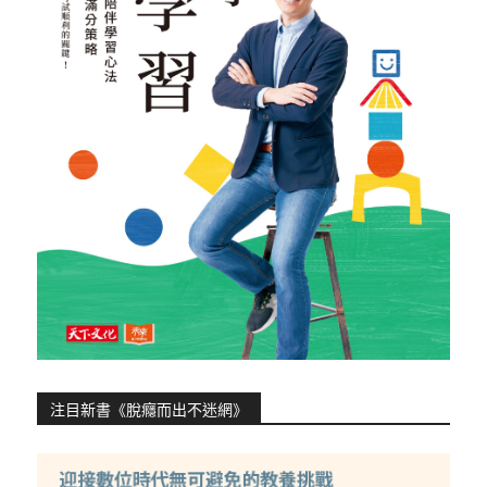
注目新書《脫癮而出不迷網》