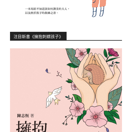
注目新書《擁抱刺蝟孩子》