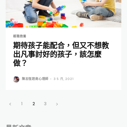
親職教養
期待孩子能配合，但又不想教
出凡事討好的孩子，該怎麼
做？
陳志恆諮商心理師
-
3 5 月, 2021
1
2
3