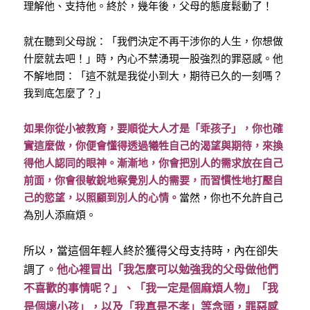
理解他、支持他。終於，幾年後，父母的態度鬆動了！
就在聽到父母說：「我們決定不再干涉你的人生，你想做
什麼就去吧！」時，內心不禁湧現一股強烈的罪惡感。他
不解地問：「這不就是我從小到大，期待已久的一刻嗎？
我到底怎麼了？」
如果你從小被教育，要順從大人才是「乖孩子」，你也確
實這麼做，你便會懂得透過犧牲自己的渴望與期待，來換
得他人認同的眼神。漸漸地，你會把別人的需求放在自己
前面，你會很敏銳地察覺別人的需要，而習慣性地打壓自
己的慾望，以照顧到別人的心情。
當然，你也不允許自己
為別人添麻煩。
所以，當這個年輕人終於獲得父母支持時，內在卻失
調了。
他心裡冒出「我怎麼可以勉強我的父母做他們
不喜歡的事情呢？」、「我一定是個麻煩人物」「我
是個壞小孩」，以及「我真是不孝」等念頭，罪惡感