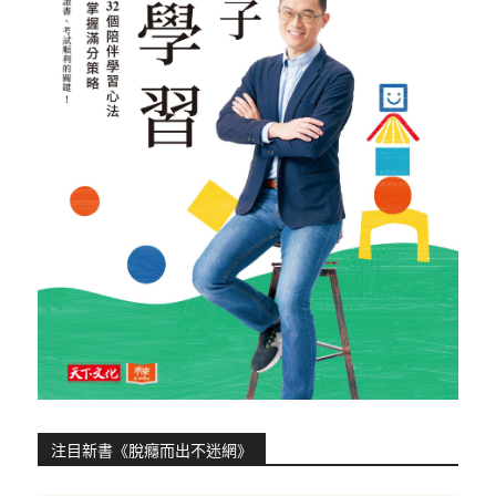
注目新書《脫癮而出不迷網》