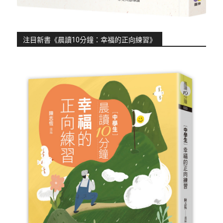
注目新書《晨讀10分鐘：幸福的正向練習》