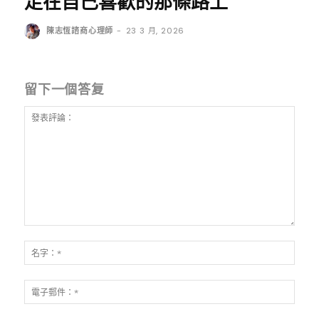
走在自己喜歡的那條路上
陳志恆諮商心理師
-
23 3 月, 2026
留下一個答复
發
表
名
評
字：
論：
*
電
子
郵