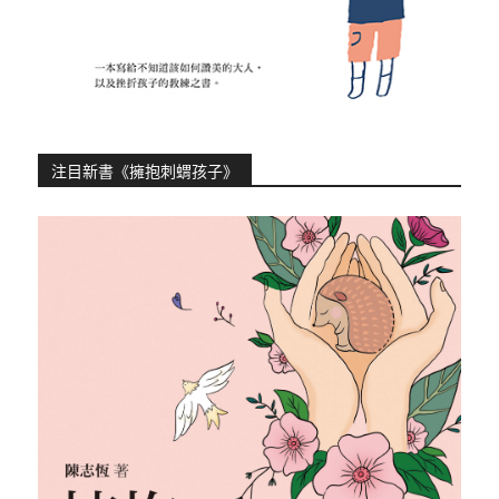
注目新書《擁抱刺蝟孩子》