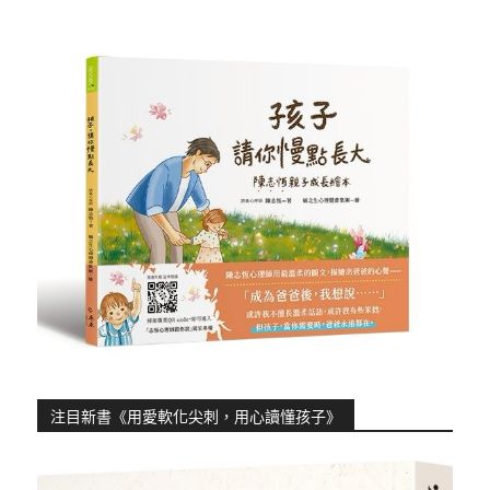
注目新書《用愛軟化尖刺，用心讀懂孩子》