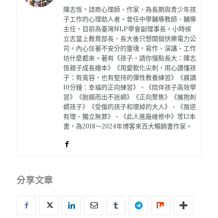
陳志恆，諮商心理師、作家，為長期與青少年孩
子工作的心理助人者。曾任中學輔導教師、輔導
主任，目前為臺灣NLP學會副理事長。小時候
立志當上教育部長，長大後只想開個快樂電力公
司。內心住著不安分的靈魂，寫作、演講、工作
坊什麼都來。著有《孩子，請你慢點長大：陳志
恆親子成長繪本》《用愛軟化尖刺，用心讀懂孩
子：有寬容，也有堅持的彈性教養練習》《晨讀
10分鐘：幸福的正向練習》、《陪伴孩子高效學
習》《脫癮而出不迷網》《正向聚焦》《擁抱刺
蝟孩子》《受傷的孩子和壞掉的大人》、《叛逆
有理、獨立無罪》、《此人進廠維修中》等12本
書，為2018～2024年博客來百大暢銷書作家。
分享文章