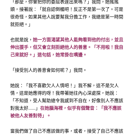
「那麼，你會把你的委屈表達出來嗎？」我問，她搖搖
頭，接著說：「就自認倒楣吧！反正不是第一次了。可是
很奇怪，如果其他人說要幫我分擔工作，我總是第一時間
就拒絕。」
也就是說，
她一方面渴望其他人能夠看到他的付出，並且
伸出援手，但又會立刻拒絕他人的善意。「不用啦！我自
己來就好。」這句話，她常掛在嘴邊。
「接受別人的善意會如何呢？」我問。
她說：「我不喜歡欠人人情吧！」我不解，這不是欠人
情，這是她應得的呀！我帶著她往內心深處探，她說：
「不知道，受人幫助總令我感到不自在，好像別人不應該
對我太好
……
」
在她腦海裡，似乎有個聲音：「我不應該
被他人友善對待」。
當我們做了自己不應該做的事，或者，接受了自己不應該