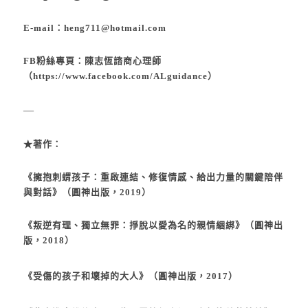
E-mail：
heng711@hotmail.com
FB粉絲專頁：陳志恆諮商心理師
（
https://www.facebook.com/ALguidance
）
—
★著作：
《
擁抱刺蝟孩子：重啟連結、修復情感、給出力量的關鍵陪伴
與對話
》（圓神出版，2019）
《
叛逆有理、獨立無罪：掙脫以愛為名的親情綑綁
》（圓神出
版，2018）
《
受傷的孩子和壞掉的大人
》（圓神出版，2017）