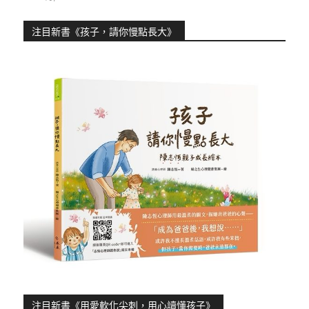
注目新書《孩子，請你慢點長大》
注目新書《用愛軟化尖刺，用心讀懂孩子》