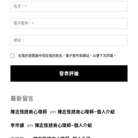
表
名
評
字：
論：
*
電
子
郵
網
件：
站：
*
在我的瀏覽器中保存我的姓名，電子郵件和網站，以便下次評論。
最新留言
陳志恆諮商心理師
on
陳志恆諮商心理師-個人介紹
李宗諺
on
陳志恆諮商心理師-個人介紹