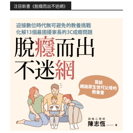
注目新書《脫癮而出不迷網》