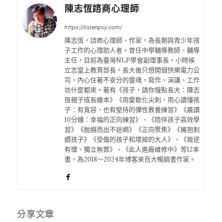
陳志恆諮商心理師
https://listenpsy.com/
陳志恆，諮商心理師、作家，為長期與青少年孩
子工作的心理助人者。曾任中學輔導教師、輔導
主任，目前為臺灣NLP學會副理事長。小時候
立志當上教育部長，長大後只想開個快樂電力公
司。內心住著不安分的靈魂，寫作、演講、工作
坊什麼都來。著有《孩子，請你慢點長大：陳志
恆親子成長繪本》《用愛軟化尖刺，用心讀懂孩
子：有寬容，也有堅持的彈性教養練習》《晨讀
10分鐘：幸福的正向練習》、《陪伴孩子高效學
習》《脫癮而出不迷網》《正向聚焦》《擁抱刺
蝟孩子》《受傷的孩子和壞掉的大人》、《叛逆
有理、獨立無罪》、《此人進廠維修中》等12本
書，為2018～2024年博客來百大暢銷書作家。
分享文章