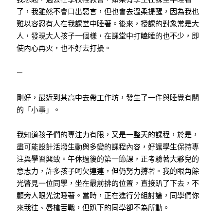
了，我雖然不會口出惡言，但也會去溫柔提醒，因為我也
難以容忍有人在我課堂中睡著。後來，授課的對象常是大
人，發現大人孩子一個樣，在課堂中打瞌睡的也不少，即
使內心再火，也不好去打擾。
—
剛好，最近到某高中去帶工作坊，發生了一件與睡覺有關
的「小事」。
我知道孩子們的專注力有限，又是一整天的課程，於是，
盡可能設計活潑生動與多變的課程內容，好讓學生保持專
注與學習興致。午休過後的第一節課，正考驗著大夥兒的
意志力，許多孩子呵欠連連，但仍努力撐著。我的眼角餘
光瞥見一位同學，坐在最前排的位置，直接趴了下去，不
顧旁人眼光沈睡著。當時，正在進行分組討論，同學們你
來我往、唇槍舌戰，但趴下的同學卻不為所動。