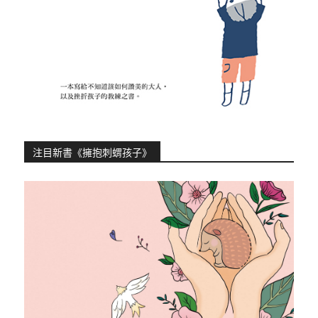
注目新書《擁抱刺蝟孩子》