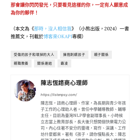
那會讓你閃閃發光，只要看見這樣的你，一定有人願意成
為你的夥伴！
（本文為《
那時，沒人相信我
》（小熊出版，2024）一書
推薦文，刊載於
博客來OKAPI
專欄）
受傷的孩子和壞掉的大人
擁抱刺蝟孩子
親子關係
親職教養
關係連結
霸凌
陳志恆諮商心理師
https://listenpsy.com/
陳志恆，諮商心理師、作家，為長期與青少年孩
子工作的心理助人者。曾任中學輔導教師、輔導
主任，目前為臺灣NLP學會副理事長。小時候
立志當上教育部長，長大後只想開個快樂電力公
司。內心住著不安分的靈魂，寫作、演講、工作
坊什麼都來。著有《孩子，請你慢點長大：陳志