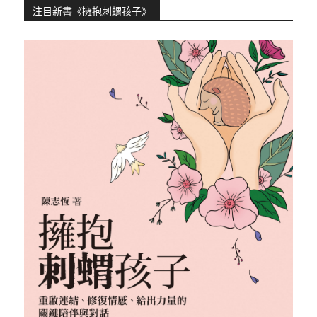
注目新書《擁抱刺蝟孩子》