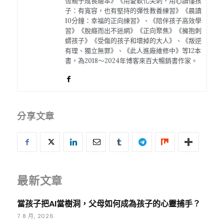
恆親子成長繪本》《用愛軟化尖刺，用心讀懂孩
子：有寬容，也有堅持的彈性教養練習》《晨讀
10分鐘：幸福的正向練習》、《陪伴孩子高效學
習》《脫癮而出不迷網》《正向聚焦》《擁抱刺
蝟孩子》《受傷的孩子和壞掉的大人》、《叛逆
有理、獨立無罪》、《此人進廠維修中》等12本
書，為2018～2024年博客來百大暢銷書作家。
分享文章
最新文章
當孩子把AI當樹洞，父母如何成為孩子的心靈捕手？
7 8 月, 2026