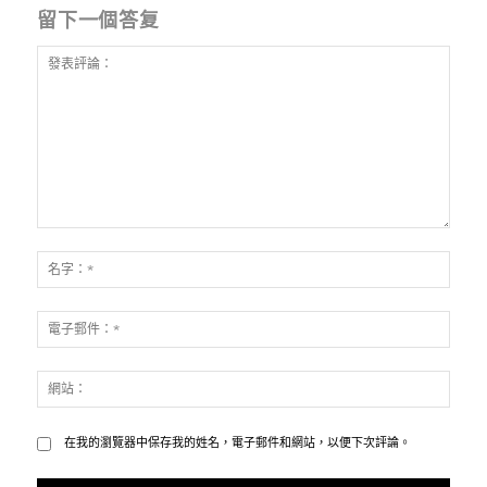
留下一個答复
發
表
名
評
字：
論：
*
電
子
郵
網
件：
站：
*
在我的瀏覽器中保存我的姓名，電子郵件和網站，以便下次評論。