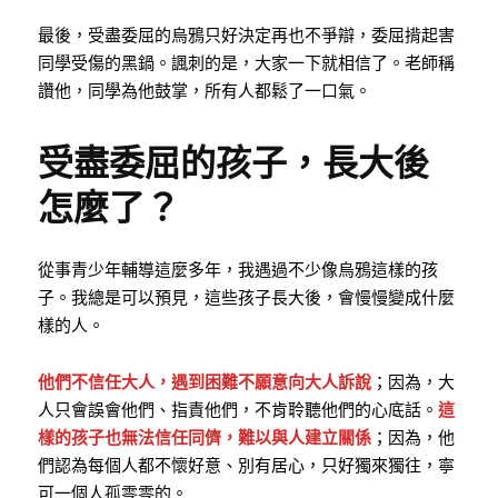
最後，受盡委屈的烏鴉只好決定再也不爭辯，委屈揹起害
同學受傷的黑鍋。諷刺的是，大家一下就相信了。老師稱
讚他，同學為他鼓掌，所有人都鬆了一口氣。
受盡委屈的孩子，長大後
怎麼了？
從事青少年輔導這麼多年，我遇過不少像烏鴉這樣的孩
子。我總是可以預見，這些孩子長大後，會慢慢變成什麼
樣的人。
他們不信任大人，遇到困難不願意向大人訴說
；因為，大
人只會誤會他們、指責他們，不肯聆聽他們的心底話。
這
樣的孩子也無法信任同儕，難以與人建立關係
；因為，他
們認為每個人都不懷好意、別有居心，只好獨來獨往，寧
可一個人孤零零的。