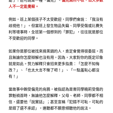
罷了！這可說是一種「偏見」。
偏見無所不在，但大多數
人不一定能覺察。
例如，班上某個孩子不太受歡迎，同學們會說：「我沒有
歧視他！」。但當班上發生物品失竊、同學受傷或比賽失
利等壞事時，全班第一個想到的「罪犯」，往往就是那位
不受歡迎的同學。
如果你是那位被找來揹黑鍋的人，肯定會覺得很委屈。而
且無論你怎麼辯解也沒有用，因為，大家對你的既定印象
就是如此。努力解釋只會招來更多指責：「怎麼不知悔
改？」、「也太大言不慚了吧！」、「一點羞恥心都沒
有！」
當故事中飽受偏見的烏鴉，被指認為是害同學曉莉受傷的
罪魁禍首時，無論他怎麼解釋，父母、老師、同學都不相
信，還要他「說實話」；甚至宣稱「犯錯不可恥，可恥的
是錯了還不承認」，連聽都不願意傾聽他的說法。