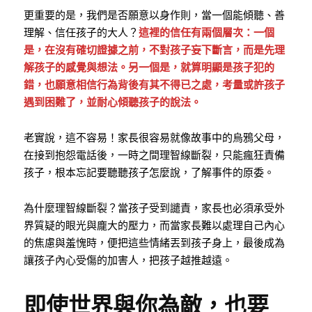
更重要的是，我們是否願意以身作則，當一個能傾聽、善
理解、信任孩子的大人？
這裡的信任有兩個層次：一個
是，在沒有確切證據之前，不對孩子妄下斷言，而是先理
解孩子的感覺與想法。另一個是，就算明顯是孩子犯的
錯，也願意相信行為背後有其不得已之處，考量或許孩子
遇到困難了，並耐心傾聽孩子的說法。
老實說，這不容易！家長很容易就像故事中的烏鴉父母，
在接到抱怨電話後，一時之間理智線斷裂，只能瘋狂責備
孩子，根本忘記要聽聽孩子怎麼說，了解事件的原委。
為什麼理智線斷裂？當孩子受到譴責，家長也必須承受外
界質疑的眼光與龐大的壓力，而當家長難以處理自己內心
的焦慮與羞愧時，便把這些情緒丟到孩子身上，最後成為
讓孩子內心受傷的加害人，把孩子越推越遠。
即使世界與你為敵，也要