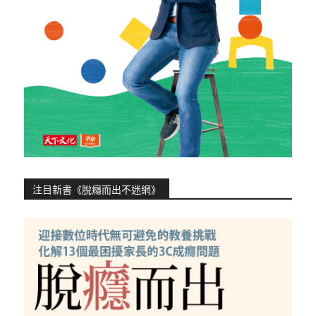
注目新書《脫癮而出不迷網》