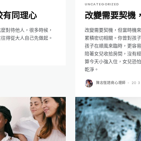
UNCATEGORIZED
較有同理心
改變需要契機
怎麼對待他人，很多時候，
改變需要契機，但當時機
往往得從大人自己先做起。
累積密切相關。你曾對孩
孩子在順風來臨時，更容
陪著女兒收拾房間，沒有
算今天小強入住，女兒恐
乾淨。
陳志恆諮商心理師
-
20 3