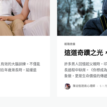
親職教養
這道奇蹟之光
且有效的大腦訓練。不僅能
許多男人回憶起父親時，
們在年歲漸長時，延緩退
長過程中缺席。《你想成
象徵，更是生命價值的傳
陳志恆諮商心理師
-
5 1 