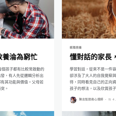
親職教養
教養淪為窮忙
懂對話的家長
每個孩子都有比較常啟動的
學習對話，從來不是一件
出發，有人先從邏輯分析出
卻涉及了大人的自我覺察
都有其功能與價值。父母若
待，同時看見自己的正向
衝突。
孩子的想法，以及欣賞孩
陳志恆諮商心理師
-
15 4