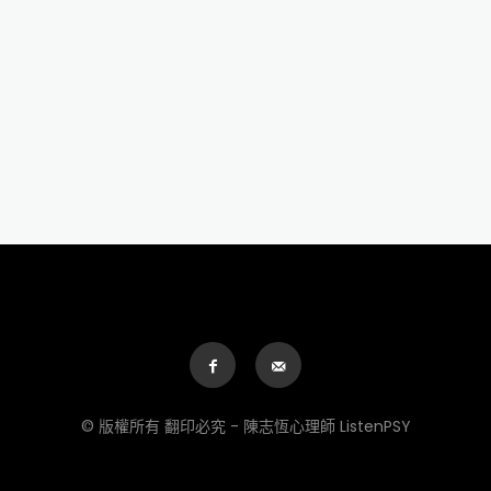
© 版權所有 翻印必究 - 陳志恆心理師 ListenPSY