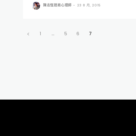
陳志恆諮商心理師
-
23 8 月, 2015
1
...
5
6
7