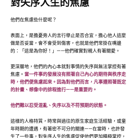
對失序人生的焦慮
他們在焦慮些什麼呢？
表面上，是擔憂旁人的言行舉止是否合宜，擔心他人這麼
做是否妥當，會不會受到傷害，也就是他們常掛在嘴邊
的：「這是為你好！」——他們確實對親人有著關愛。
更深層地，他們的內心本就對事情的失序與無法掌控有著
焦慮。
當一件事的發展沒有照著自己內心的期待與秩序走
時，他們便焦慮起來。因為對他們而言，凡事遵照著既定
的計畫、想像中的排程進行——是重要的。
他們難以忍受混亂、失序以及不符預期的狀態。
這樣的人格特質，時常與過往的原生家庭生活經驗，或童
年時期的遭遇，有著密不可分的關連——在當時，也許發
生了一些事，對失序人生的焦慮促使他們更加積極掌控，