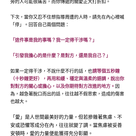
旁的人可能很痛苦，而你傳遞的關愛正大打折扣。
下次，當你又忍不住想指導周遭的人時，請先在內心裡喊
「停」。回答自己兩個問題：
「這件事是我的事嗎？我一定得干涉嗎？」
「引發我擔心的是什麼？是對方，還是我自己？」
如果一定得干涉，不說什麼不行的話，也
請等個五秒鐘
（十秒鐘更好），再用和緩、穩定與溫柔的語調，說出你
對對方的關心或擔心，以及你期待對方改進的地方。
因
為，越急著脫口而出的話，往往越不假思索，造成的傷害
也越大。
「愛」是人世間最美好的力量，但若摻雜著焦慮、不
安或恐懼等成分在內，往往就變了調。當焦慮被妥善
安頓時，愛的力量便能獲得充分彰顯。