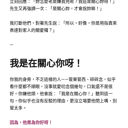
立刻回應：「妳怎麼老是嫌我兇呢？我這是關心妳呀！」
先生又再強調一次：「是關心妳，才會說妳嘛！」
我打斷他們，對著先生說：「所以，好像，你是用指責來
表達對家人的關愛囉？」
—
我是在關心你呀！
你我的身旁，不乏這樣的人——管東管西、碎碎念，似乎
看什麼都不順眼，沒事就愛叨念個幾句，口氣還不是很
好。你嫌他煩，他會說：「我是在關心你！」聽到這一
句，你似乎也沒有反駁的理由，更沒立場要他閉上嘴，別
管太多。
因為，他是為你好呀！