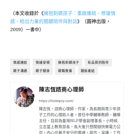
（本文收錄於《
擁抱刺蝟孩子：重啟連結、修復情
感、給出力量的關鍵陪伴與對話
》（圓神出版，
2019）
）
一書中
情感連結
情緒安頓
擁抱刺蝟孩子
有品質的陪伴
親子溝通
親子關係
親職教養
關係連結
陳志恆諮商心理師
https://listenpsy.com/
陳志恆，諮商心理師、作家，為長期與青少年孩
子工作的心理助人者。曾任中學輔導教師、輔導
主任，目前為臺灣NLP學會副理事長。小時候
立志當上教育部長，長大後只想開個快樂電力公
司。內心住著不安分的靈魂，寫作、演講、工作