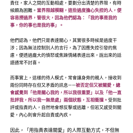
責任，家人之間的互動相處，要劃分出清楚的界限，有時
候頗為困難。
當界限越模糊，這些過度擔心失控的人，便
容易撈過界，管很大，因為他們認為：「我的事是我的
事，你的事也是我的事」。
他們認為，他們只是表達關心，其實很多時候是過度干
涉；因為無法控制別人的言行，為了因應失控引發的焦
慮，便透過龐大的憤怒或焦躁情緒表達出來，說出來的話
語通常不討喜。
而事實上，這樣的待人模式，常會讓身旁的親人，接收到
兩份同時存在但又矛盾的訊息——
被否定但又被關愛，總
會感覺到「他是關心我的，所以我很重要」以及「他一直
批評我，所以我一無是處」兩個狀態，互相衝撞。
受到批
評或指責的人，自然地會想反擊或逃離，但若又感受到關
愛，內心則會升起自責或內疚。
因此，「用指責表達關愛」的人際互動方式，不但無