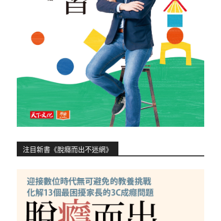
注目新書《脫癮而出不迷網》