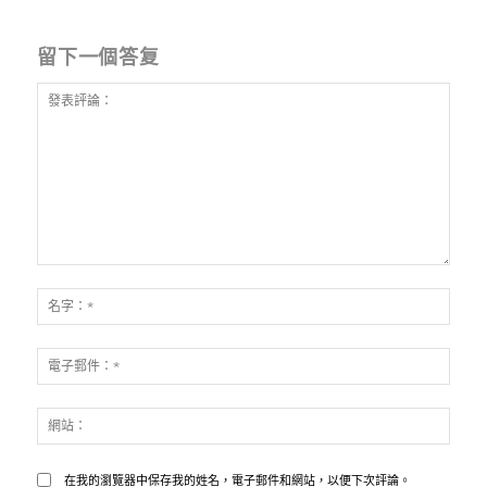
留下一個答复
發
表
名
評
字：
論：
*
電
子
郵
網
件：
站：
*
在我的瀏覽器中保存我的姓名，電子郵件和網站，以便下次評論。