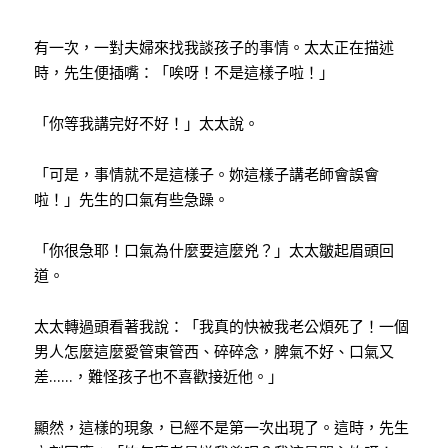
有一次，一對夫婦來找我談孩子的事情。太太正在描述
時，先生便插嘴：「唉呀！不是這樣子啦！」
「你等我講完好不好！」太太說。
「可是，事情就不是這樣子。妳這樣子講老師會誤會
啦！」先生的口氣有些急躁。
「你很急耶！口氣為什麼要這麼兇？」太太皺起眉頭回
道。
太太轉過頭看著我說：「我真的快被我老公煩死了！一個
男人怎麼這麼愛管東管西、碎碎念，脾氣不好、口氣又
差
……
，難怪孩子也不喜歡接近他。」
顯然，這樣的現象，已經不是第一次出現了。這時，先生