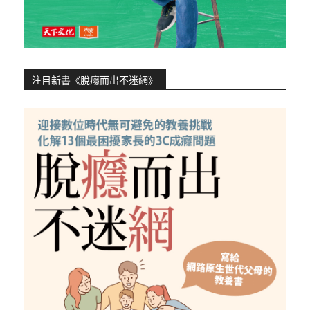
注目新書《脫癮而出不迷網》