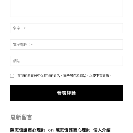
發
表
名
評
字：
論：
*
電
子
郵
網
件：
站：
*
在我的瀏覽器中保存我的姓名，電子郵件和網站，以便下次評論。
最新留言
陳志恆諮商心理師
on
陳志恆諮商心理師-個人介紹