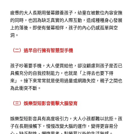
疲憊的大人長期用螢幕餵養孩子，幼童在被數位內容安撫
的同時，也因為缺乏真實的人際互動，造成種種身心發展
上的落後。即使有螢幕相伴，孩子的內心仍感孤單與空
洞。
（二）過早自行擁有智慧型手機
孩子吵著要手機，大人便買給他，卻沒顧慮到孩子是否已
具備充分的自我控制能力，也就是「上得去也要下得
來」。接下來常常就是使用過量或網路失控，親子之間也
為此衝突不斷。
（三）娛樂型短影音衝擊大腦發育
娛樂型短影音具有高度吸引力，大人小孩都難以抗拒。孩
子在長期接觸下，慢慢改變大腦的運作，變得更容易分
心、缺乏耐性、懶惰思考、對螢幕以外的生活無感。