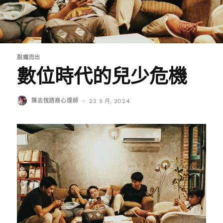
脫癮而出
數位時代的兒少危機
陳志恆諮商心理師
-
23 9 月, 2024