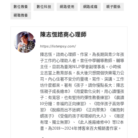
數位教養
數位科技
網路使用
網路成癮
親子關係
親職教養
陳志恆諮商心理師
https://listenpsy.com/
陳志恆，諮商心理師、作家，為長期與青少年孩
子工作的心理助人者。曾任中學輔導教師、輔導
主任，目前為臺灣NLP學會副理事長。小時候
立志當上教育部長，長大後只想開個快樂電力公
司。內心住著不安分的靈魂，寫作、演講、工作
坊什麼都來。著有《孩子，請你慢點長大：陳志
恆親子成長繪本》《用愛軟化尖刺，用心讀懂孩
子：有寬容，也有堅持的彈性教養練習》《晨讀
10分鐘：幸福的正向練習》、《陪伴孩子高效學
習》《脫癮而出不迷網》《正向聚焦》《擁抱刺
蝟孩子》《受傷的孩子和壞掉的大人》、《叛逆
有理、獨立無罪》、《此人進廠維修中》等12本
書，為2018～2024年博客來百大暢銷書作家。