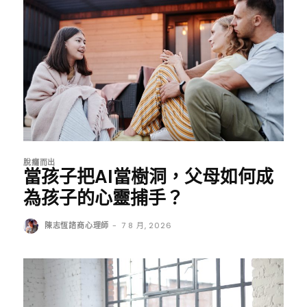
脫癮而出
當孩子把AI當樹洞，父母如何成
為孩子的心靈捕手？
陳志恆諮商心理師
-
7 8 月, 2026