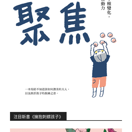
注目新書《擁抱刺蝟孩子》