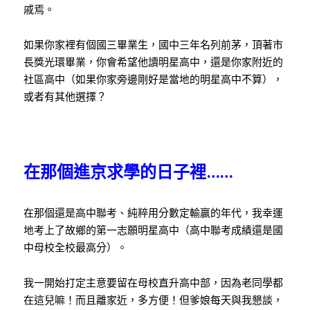
戚焉。
如果你家裡有個國三畢業生，國中三年名列前茅，頂著市
長獎光環畢業，你會希望他讀明星高中，還是你家附近的
社區高中（如果你家旁邊剛好是當地的明星高中不算），
或者有其他選擇？
在那個進京求學的日子裡
……
在那個還是高中聯考、純粹用分數定輸贏的年代，我幸運
地考上了故鄉的第一志願明星高中（高中聯考成績還是國
中母校全校最高分）。
我一開始打定主意要留在母校直升高中部，因為老同學都
在這兒嘛！而且離家近，多方便！但爹娘每天與我懇談，