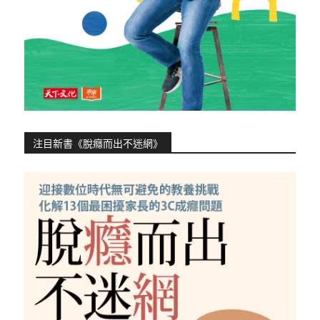
注目新書《脫癮而出不迷網》