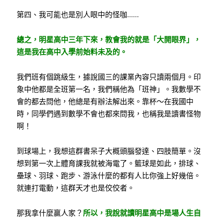
第四、我可能也是別人眼中的怪咖……
總之，明星高中三年下來，教會我的就是「大開眼界」，
這是我在高中入學前始料未及的。
我們班有個跳級生，據說國三的課業內容只讀兩個月。印
象中他都是全班第一名，我們稱他為「班神」。我數學不
會的都去問他，他總是有辦法解出來。靠杯～在我國中
時，同學們遇到數學不會也都來問我，也稱我是讀書怪物
啊！
到球場上，我想這群書呆子大概頭腦發達、四肢簡單。沒
想到第一次上體育課我就被海電了。籃球是如此，排球、
壘球、羽球、跑步、游泳什麼的都有人比你強上好幾倍。
就連打電動，這群天才也是佼佼者。
那我拿什麼贏人家？
所以，我說就讀明星高中是場人生自