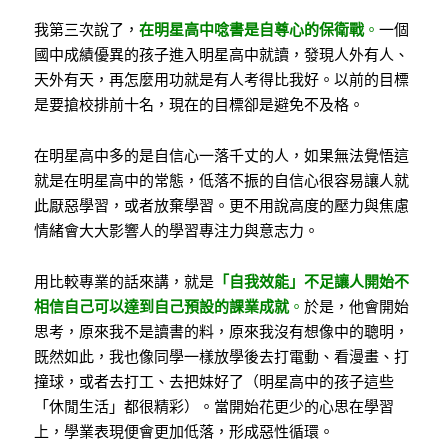
我第三次說了，
在明星高中唸書是自尊心的保衛戰
。
一個
國中成績優異的孩子進入明星高中就讀，發現人外有人、
天外有天，再怎麼用功就是有人考得比我好。以前的目標
是要搶校排前十名，現在的目標卻是避免不及格。
在明星高中多的是自信心一落千丈的人，如果無法覺悟這
就是在明星高中的常態，低落不振的自信心很容易讓人就
此厭惡學習，或者放棄學習。更不用說高度的壓力與焦慮
情緒會大大影響人的學習專注力與意志力。
用比較專業的話來講，就是
「自我效能」不足讓人開始不
相信自己可以達到自己預設的課業成就
。
於是，他會開始
思考，原來我不是讀書的料，原來我沒有想像中的聰明，
既然如此，我也像同學一樣放學後去打電動、看漫畫、打
撞球，或者去打工、去把妹好了（明星高中的孩子這些
「休閒生活」都很精彩）。當開始花更少的心思在學習
上，學業表現便會更加低落，形成惡性循環。