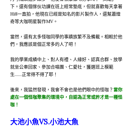
下。還有個傢伙功課在班上經常墊底，但就喜歡每天拿著
Hi8一直拍，他現在已經是知名的影片製作人，還幫蕭煌
奇等大咖明星製作MV。
當然，還有太多怪咖同學的事蹟族繁不及備載。相較於他
們，我應該是個正常多的人了吧！
我的學業成績中上、對人有禮、人緣好、認真合群、放學
就坐公車回家、參加合唱團、仁愛社，獲選班上模範
生……正常得不得了耶！
後來，我猛然發現，我會不會也是他們眼中的怪咖？
當你
處在一個怪咖聚集的環境中，自認為正常或許才是一種怪
咖！
大池小魚
VS.
小池大魚