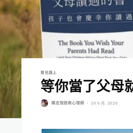
育兒路上
等你當了父母
陳志恆諮商心理師
20 5 月, 2020
-