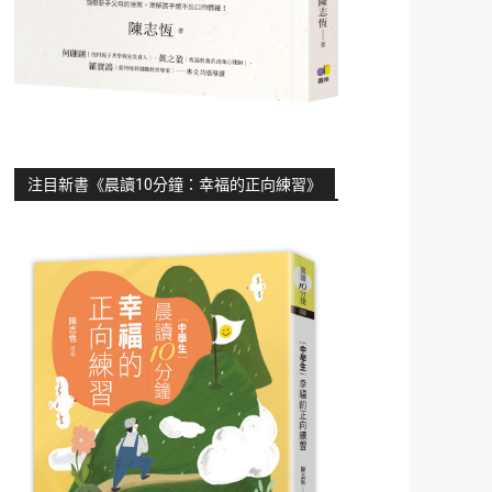
注目新書《晨讀10分鐘：幸福的正向練習》