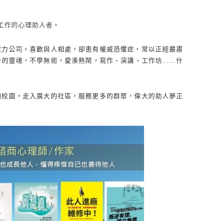
工作的心理助人者。
電力公司。喜歡與人相處，卻患有權威恐懼症，常以正經嚴肅
分的靈魂，不學無術，愛湊熱鬧，寫作、演講、工作坊……什
開校園，走入廣大的社區，服務更多的群眾，偉大的助人夢正