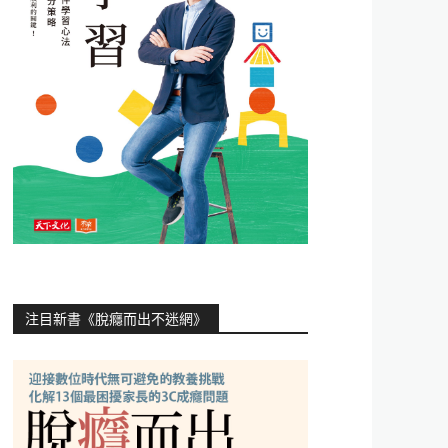
注目新書《脫癮而出不迷網》