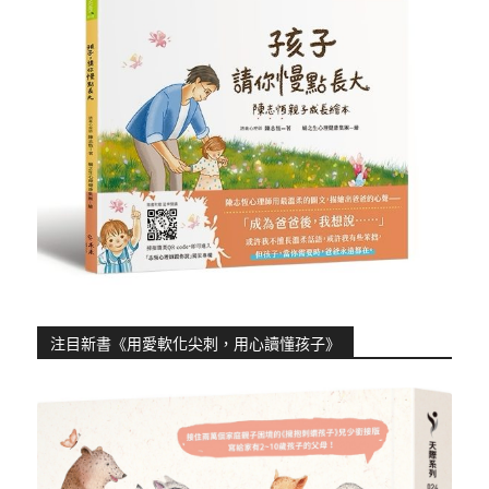
注目新書《用愛軟化尖刺，用心讀懂孩子》