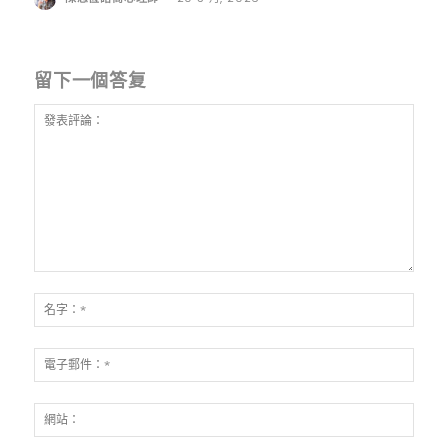
留下一個答复
發
表
名
評
字：
論：
*
電
子
郵
網
件：
站：
*