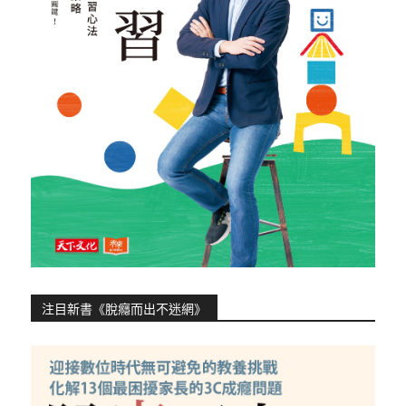
注目新書《脫癮而出不迷網》