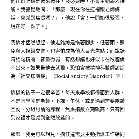
他在班上總是獨來獨往，沒必要時，不會主動跟人接
觸。我警覺地問：「那麼，現在你在這裡跟老師講
話，會感到焦慮嗎？」，他說「會！一開始很緊張，
現在好一點了。」
我這才猛然想起，他走路總是拖著腳步，低著頭，避
免與人視線交會，也害怕成為他人目光焦點；而說話
時語句精簡，音量微弱，有話想講也好似卡在喉嚨說
不出來。如果帶他去就醫，恐怕會被精神科醫師診斷
為「社交焦慮症」（
Social Anxiety Disorder
）吧！
這樣的孩子一定很辛苦！每天來學校都得面對人群，
不是同學就是老師，下課、午休、或是遇到需要團體
互動、分組討論的課程，焦慮指數立刻飆高。只有回
到家裡才是感到全然放鬆的。
那麼，我更可以想見，擔任這需要主動指派工作給同