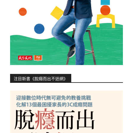
注目新書《脫癮而出不迷網》