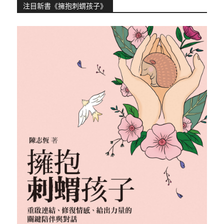
注目新書《擁抱刺蝟孩子》