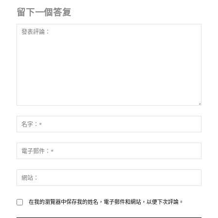
留下一個答复
發
表
名
評
字：
論：
*
電
子
郵
網
件：
站：
*
在我的瀏覽器中保存我的姓名，電子郵件和網站，以便下次評論。