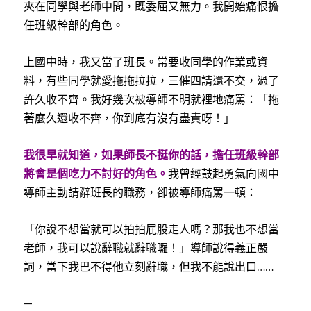
夾在同學與老師中間，既委屈又無力。我開始痛恨擔
任班級幹部的角色。
上國中時，我又當了班長。常要收同學的作業或資
料，有些同學就愛拖拖拉拉，三催四請還不交，過了
許久收不齊。我好幾次被導師不明就裡地痛罵：「拖
著麼久還收不齊，你到底有沒有盡責呀！」
我很早就知道，如果師長不挺你的話，擔任班級幹部
將會是個吃力不討好的角色。
我曾經鼓起勇氣向國中
導師主動請辭班長的職務，卻被導師痛罵一頓：
「你說不想當就可以拍拍屁股走人嗎？那我也不想當
老師，我可以說辭職就辭職囉！」導師說得義正嚴
詞，當下我巴不得他立刻辭職，但我不能說出口
……
—