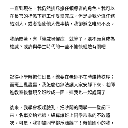
一直到現在，我仍然排斥擔任領導者的角色。我可以
在長官的指派下把工作妥當完成，但是要我分派任務
給別人，或者指使他人做事情，我卻避之唯恐不及。
我納悶著，有「權威畏懼症」就算了，還不願意成為
權威？或許與學生時代的一些不愉快經驗有關吧！
—
記得小學時擔任班長，總要在老師不在時維持秩序；
而班上亂轟轟，我怎麼也無法讓大家安靜下來。老師
進教室後發現全班吵成一團，連我也一起處罰了！
後來，我學會板起臉孔，把吵鬧的同學一一登記下
來，名單交給老師，總算讓班上同學乖乖的不敢造
次。可是，我卻被同學排斥疏離了！時值國小的我，