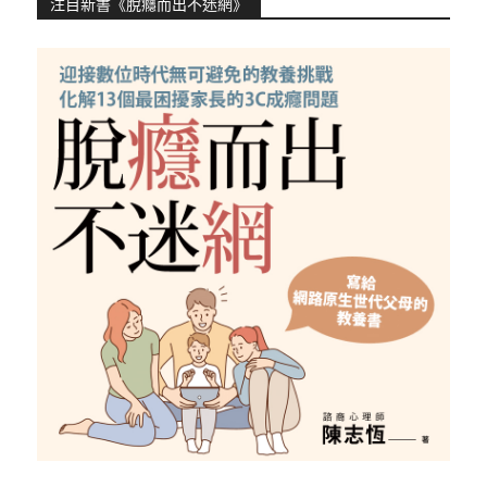
注目新書《脫癮而出不迷網》