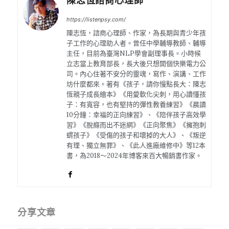
陳志恆諮商心理師
https://listenpsy.com/
陳志恆，諮商心理師、作家，為長期與青少年孩
子工作的心理助人者。曾任中學輔導教師、輔導
主任，目前為臺灣NLP學會副理事長。小時候
立志當上教育部長，長大後只想開個快樂電力公
司。內心住著不安分的靈魂，寫作、演講、工作
坊什麼都來。著有《孩子，請你慢點長大：陳志
恆親子成長繪本》《用愛軟化尖刺，用心讀懂孩
子：有寬容，也有堅持的彈性教養練習》《晨讀
10分鐘：幸福的正向練習》、《陪伴孩子高效學
習》《脫癮而出不迷網》《正向聚焦》《擁抱刺
蝟孩子》《受傷的孩子和壞掉的大人》、《叛逆
有理、獨立無罪》、《此人進廠維修中》等12本
書，為2018～2024年博客來百大暢銷書作家。
分享文章