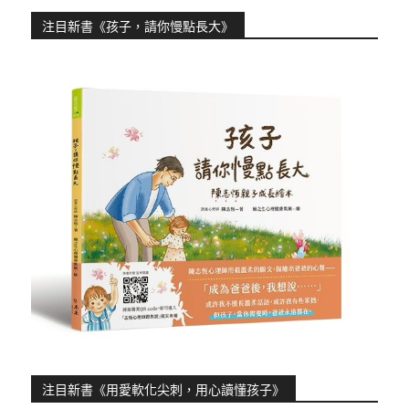
注目新書《孩子，請你慢點長大》
注目新書《用愛軟化尖刺，用心讀懂孩子》