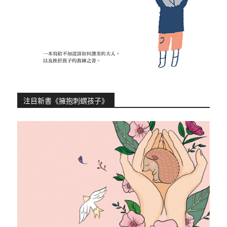
注目新書《擁抱刺蝟孩子》