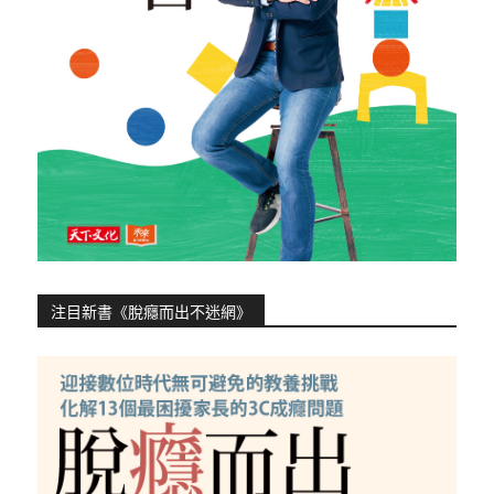
注目新書《脫癮而出不迷網》