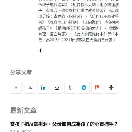
恆親子成長繪本》《用愛軟化尖刺，用心讀懂孩
子：有寬容，也有堅持的彈性教養練習》《晨讀
10分鐘：幸福的正向練習》、《陪伴孩子高效學
習》《脫癮而出不迷網》《正向聚焦》《擁抱刺
蝟孩子》《受傷的孩子和壞掉的大人》、《叛逆
有理、獨立無罪》、《此人進廠維修中》等12本
書，為2018～2024年博客來百大暢銷書作家。
分享文章
最新文章
當孩子把AI當樹洞，父母如何成為孩子的心靈捕手？
7 8 月, 2026