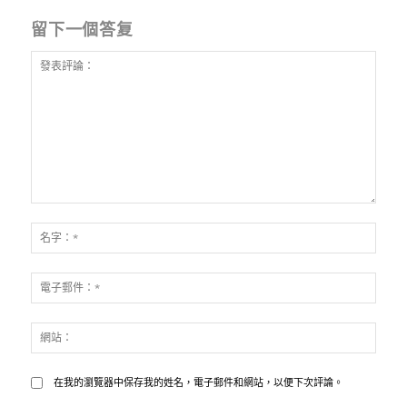
留下一個答复
發
表
名
評
字：
論：
*
電
子
郵
網
件：
站：
*
在我的瀏覽器中保存我的姓名，電子郵件和網站，以便下次評論。