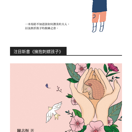
注目新書《擁抱刺蝟孩子》