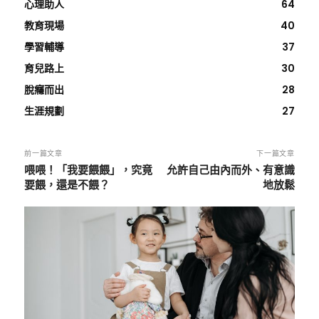
心理助人
64
教育現場
40
學習輔導
37
育兒路上
30
脫癮而出
28
生涯規劃
27
前一篇文章
下一篇文章
喂喂！「我要餵餵」，究竟
允許自己由內而外、有意識
要餵，還是不餵？
地放鬆