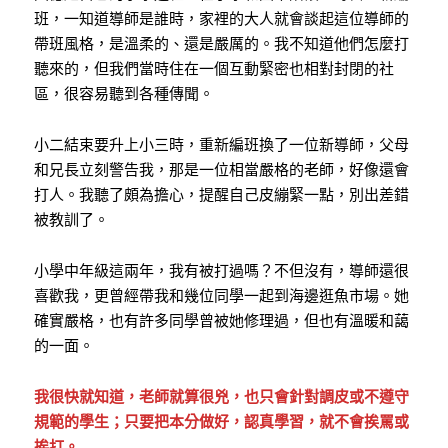
班，一知道導師是誰時，家裡的大人就會談起這位導師的
帶班風格，是溫柔的、還是嚴厲的。我不知道他們怎麼打
聽來的，但我們當時住在一個互動緊密也相對封閉的社
區，很容易聽到各種傳聞。
小二結束要升上小三時，重新編班換了一位新導師，父母
和兄長立刻警告我，那是一位相當嚴格的老師，好像還會
打人。我聽了頗為擔心，提醒自己皮繃緊一點，別出差錯
被教訓了。
小學中年級這兩年，我有被打過嗎？不但沒有，導師還很
喜歡我，更曾經帶我和幾位同學一起到海邊逛魚市場。她
確實嚴格，也有許多同學曾被她修理過，但也有溫暖和藹
的一面。
我很快就知道，老師就算很兇，也只會針對調皮或不遵守
規範的學生；只要把本分做好，認真學習，就不會挨罵或
挨打。