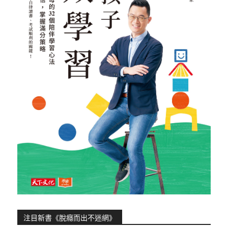
注目新書《脫癮而出不迷網》