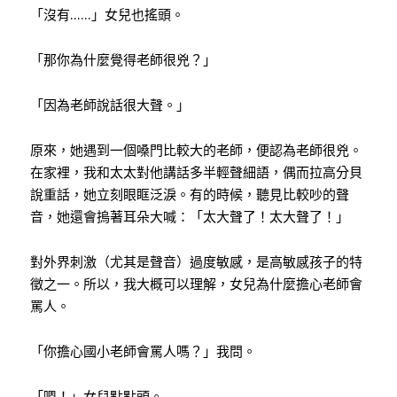
「沒有……」女兒也搖頭。
「那你為什麼覺得老師很兇？」
「因為老師說話很大聲。」
原來，她遇到一個嗓門比較大的老師，便認為老師很兇。
在家裡，我和太太對他講話多半輕聲細語，偶而拉高分貝
說重話，她立刻眼眶泛淚。有的時候，聽見比較吵的聲
音，她還會摀著耳朵大喊：「太大聲了！太大聲了！」
對外界刺激（尤其是聲音）過度敏感，是高敏感孩子的特
徵之一。所以，我大概可以理解，女兒為什麼擔心老師會
罵人。
「你擔心國小老師會罵人嗎？」我問。
「嗯！」女兒點點頭。