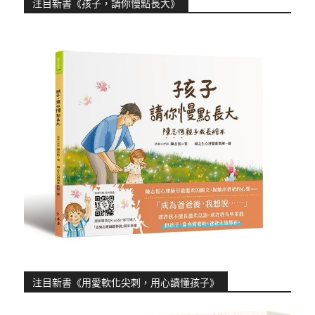
注目新書《孩子，請你慢點長大》
注目新書《用愛軟化尖刺，用心讀懂孩子》