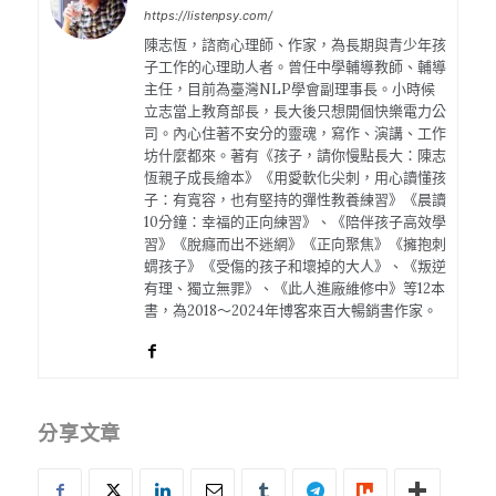
https://listenpsy.com/
陳志恆，諮商心理師、作家，為長期與青少年孩
子工作的心理助人者。曾任中學輔導教師、輔導
主任，目前為臺灣NLP學會副理事長。小時候
立志當上教育部長，長大後只想開個快樂電力公
司。內心住著不安分的靈魂，寫作、演講、工作
坊什麼都來。著有《孩子，請你慢點長大：陳志
恆親子成長繪本》《用愛軟化尖刺，用心讀懂孩
子：有寬容，也有堅持的彈性教養練習》《晨讀
10分鐘：幸福的正向練習》、《陪伴孩子高效學
習》《脫癮而出不迷網》《正向聚焦》《擁抱刺
蝟孩子》《受傷的孩子和壞掉的大人》、《叛逆
有理、獨立無罪》、《此人進廠維修中》等12本
書，為2018～2024年博客來百大暢銷書作家。
分享文章