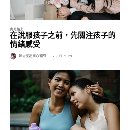
育兒路上
在說服孩子之前，先關注孩子的
情緒感受
陳志恆諮商心理師
-
17 7 月, 2026