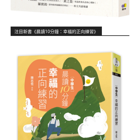
注目新書《晨讀10分鐘：幸福的正向練習》