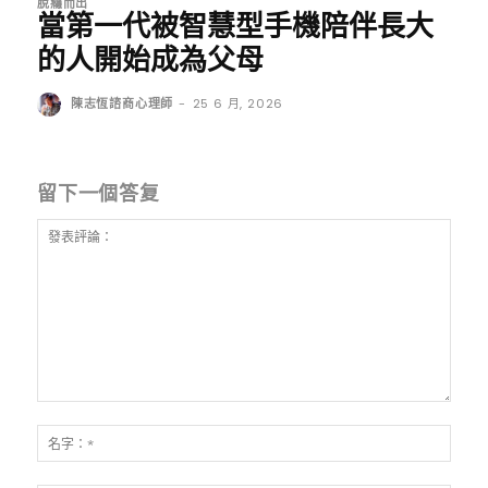
脫癮而出
當第一代被智慧型手機陪伴長大
的人開始成為父母
陳志恆諮商心理師
-
25 6 月, 2026
留下一個答复
發
表
名
評
字：
論：
*