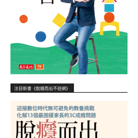
注目新書《脫癮而出不迷網》