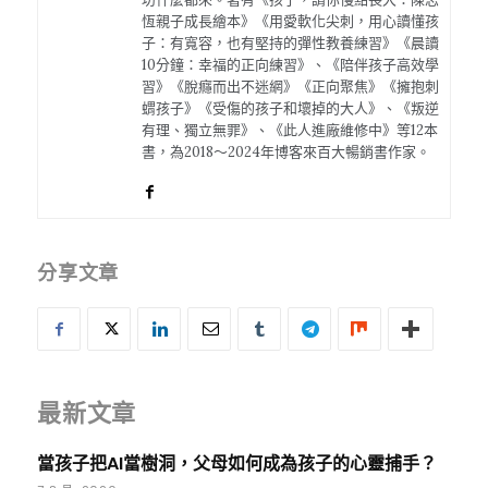
恆親子成長繪本》《用愛軟化尖刺，用心讀懂孩
子：有寬容，也有堅持的彈性教養練習》《晨讀
10分鐘：幸福的正向練習》、《陪伴孩子高效學
習》《脫癮而出不迷網》《正向聚焦》《擁抱刺
蝟孩子》《受傷的孩子和壞掉的大人》、《叛逆
有理、獨立無罪》、《此人進廠維修中》等12本
書，為2018～2024年博客來百大暢銷書作家。
分享文章
最新文章
當孩子把AI當樹洞，父母如何成為孩子的心靈捕手？