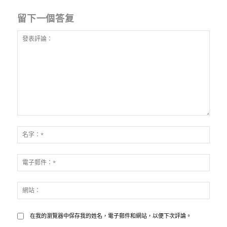
留下一個答复
發
表
名
評
字：
論：
*
電
子
郵
網
件：
站：
*
在我的瀏覽器中保存我的姓名，電子郵件和網站，以便下次評論。