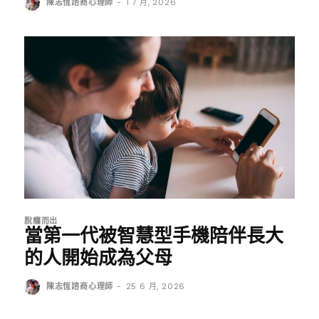
陳志恆諮商心理師
-
1 7 月, 2026
脫癮而出
當第一代被智慧型手機陪伴長大
的人開始成為父母
陳志恆諮商心理師
-
25 6 月, 2026