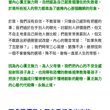
當內心匱乏無力時，自然認為自己就是個潛在的失敗者，
於是所有投入的努力都是為了遮掩內心那個醜陋的形象。
於是，我們沒有自信，不敢冒險，只做自己感到有把握的
事；我們過於在乎別人的眼光，討厭別人評價我們，但又
不自主地拿自己與他人做比較；們我常常羨慕別人，但又
不敢跳出舒適圈嘗試改變，內心的聲音常是：「如果失敗
了怎麼辦？」；我們時常三心兩意、猶豫不決，總想找到
一個不會後悔的選項，殊不知，後悔一直是人生的常態。
因為內心匱乏無力，為人父母後，我們把內心的不安全感
投射到孩子身上，也用帶有恐懼的教條規準教育著孩子，
把孩子洗腦成只懂得害怕卻不懂得創新的動物，匱乏無力
的心態代代相傳，永無止境。