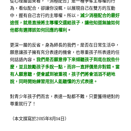
從心理層面來看，「消極配合」是一種爭奪主導權的行
為，看似配合，卻讓你沒輒，以展現自己在雙方的互動
中，握有自己言行的主導權。所以，
減少消極配合的最好
途徑，就是直接將主導權交還給孩子，讓他知道無論如何
他都有選擇該如何回應的權利
。
更深一層的反省，身為師長的我們，是否在日常生活中，
願意讓孩子擁有充分表達的機會，也尊重孩子所表達的任
何話語內容。
我們是否願意停下來傾聽孩子到底在說些什
麼，並且鼓勵孩子多說一點，而非一直評價是非對錯。當
有人願意聽，便會感到被重視，孩子們將會滔滔不絕地
說，同時開始練習用別人能聽懂的方式表達。
對青少年孩子們而言，表達一點都不難，只要獲得絕對的
尊重就行了！
（本文撰寫於2015年8月14日）