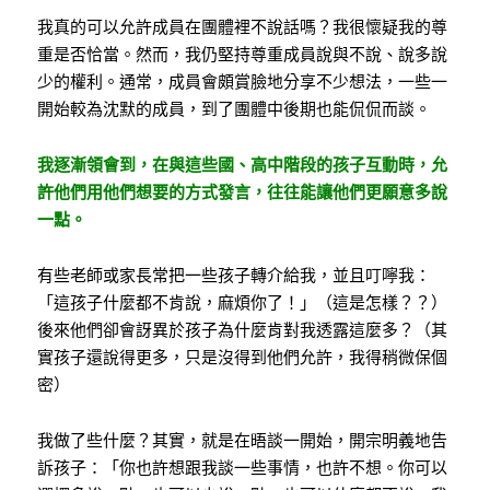
我真的可以允許成員在團體裡不說話嗎？我很懷疑我的尊
重是否恰當。然而，我仍堅持尊重成員說與不說、說多說
少的權利。通常，成員會頗賞臉地分享不少想法，一些一
開始較為沈默的成員，到了團體中後期也能侃侃而談。
我逐漸領會到，在與這些國、高中階段的孩子互動時，允
許他們用他們想要的方式發言，往往能讓他們更願意多說
一點。
有些老師或家長常把一些孩子轉介給我，並且叮嚀我：
「這孩子什麼都不肯說，麻煩你了！」（這是怎樣？？）
後來他們卻會訝異於孩子為什麼肯對我透露這麼多？（其
實孩子還說得更多，只是沒得到他們允許，我得稍微保個
密）
我做了些什麼？其實，就是在晤談一開始，開宗明義地告
訴孩子：「你也許想跟我談一些事情，也許不想。你可以