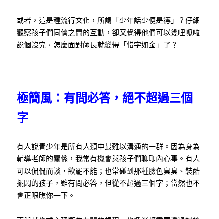
或者，這是種流行文化，所謂「少年話少便是德」？仔細
觀察孩子們同儕之間的互動，卻又覺得他們可以幾哩呱啦
說個沒完，怎麼面對師長就變得「惜字如金」了？
極簡風：有問必答，絕不超過三個
字
有人說青少年是所有人類中最難以溝通的一群。因為身為
輔導老師的關係，我常有機會與孩子們聊聊內心事。有人
可以侃侃而談，欲罷不能；也常碰到那種臉色臭臭、裝酷
擺悶的孩子，雖有問必答，但從不超過三個字；當然也不
會正眼瞧你一下。