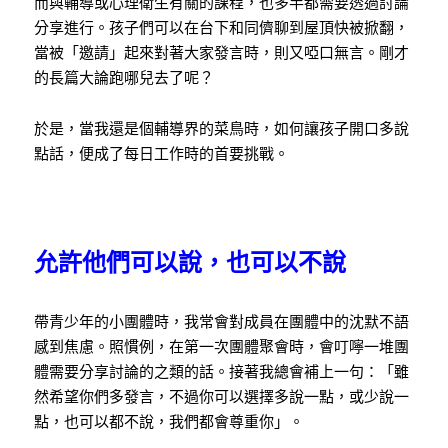
而與輔導或心理衛生有關的課程，也多半都需要透過討論
分享進行。孩子們可以在台下和同儕聊到屋頂快被掀翻，
當被「邀請」起來對著大家發言時，則又啞口無言。剛才
的長篇大論跑哪兒去了呢？
於是，當我還是個輔導界的菜鳥時，如何讓孩子開口多說
點話，便成了每日工作時的首要挑戰。
允許他們可以說，也可以不說
帶青少年的小團體時，我常會對成員在團體中的沈默不語
感到焦慮。照慣例，在第一次團體聚會時，會叮嚀一堆團
體需要分享討論的之類的話。接著我總會補上一句：「雖
然希望你們多發言，不過你可以選擇多說一點，或少說一
點，也可以都不說，我們都會尊重你」。