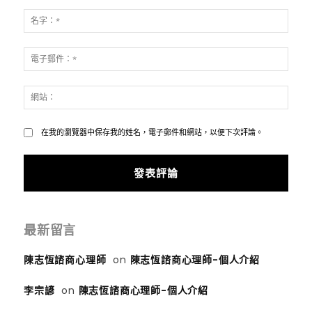
發
表
名
評
字：
論：
*
電
子
郵
網
件：
站：
*
在我的瀏覽器中保存我的姓名，電子郵件和網站，以便下次評論。
最新留言
陳志恆諮商心理師
on
陳志恆諮商心理師-個人介紹
李宗諺
on
陳志恆諮商心理師-個人介紹