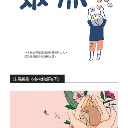
注目新書《擁抱刺蝟孩子》