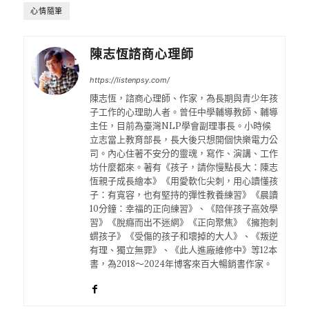
心情隨筆
陳志恆諮商心理師
https://listenpsy.com/
陳志恆，諮商心理師、作家，為長期與青少年孩
子工作的心理助人者。曾任中學輔導教師、輔導
主任，目前為臺灣NLP學會副理事長。小時候
立志當上教育部長，長大後只想開個快樂電力公
司。內心住著不安分的靈魂，寫作、演講、工作
坊什麼都來。著有《孩子，請你慢點長大：陳志
恆親子成長繪本》《用愛軟化尖刺，用心讀懂孩
子：有寬容，也有堅持的彈性教養練習》《晨讀
10分鐘：幸福的正向練習》、《陪伴孩子高效學
習》《脫癮而出不迷網》《正向聚焦》《擁抱刺
蝟孩子》《受傷的孩子和壞掉的大人》、《叛逆
有理、獨立無罪》、《此人進廠維修中》等12本
書，為2018～2024年博客來百大暢銷書作家。