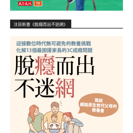
注目新書《脫癮而出不迷網》