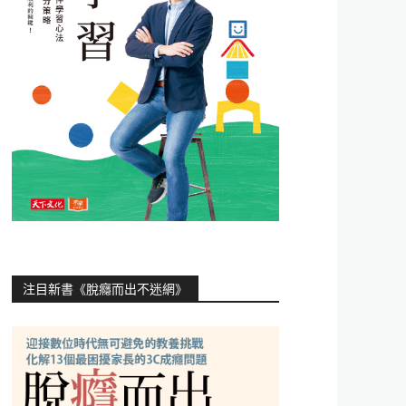
注目新書《脫癮而出不迷網》