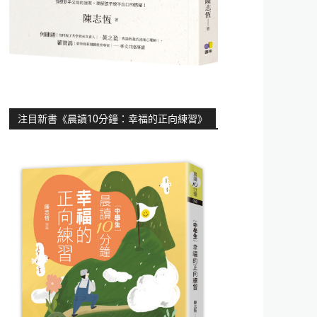
注目新書《晨讀10分鐘：幸福的正向練習》