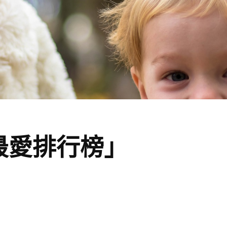
最愛排行榜」