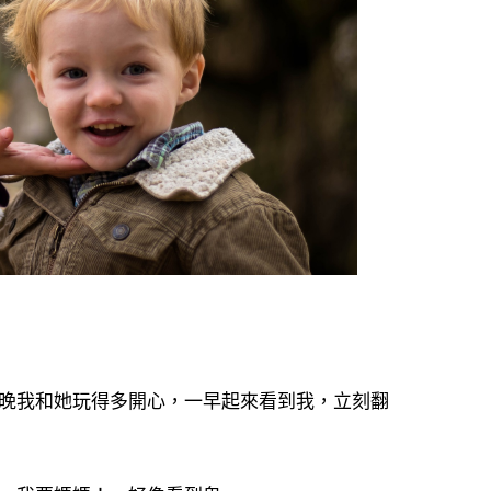
晚我和她玩得多開心，一早起來看到我，立刻翻