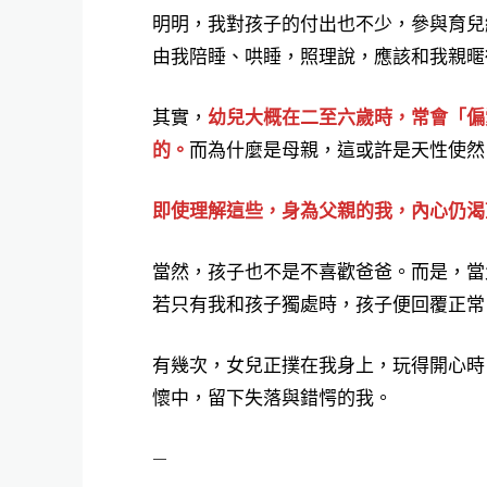
明明，我對孩子的付出也不少，參與育兒
由我陪睡、哄睡，照理說，應該和我親暱
其實，
幼兒大概在二至六歲時，常會「偏
的。
而為什麼是母親，這或許是天性使然
即使理解這些，身為父親的我，內心仍渴
當然，孩子也不是不喜歡爸爸。而是，當
若只有我和孩子獨處時，孩子便回覆正常
有幾次，女兒正撲在我身上，玩得開心時
懷中，留下失落與錯愕的我。
—