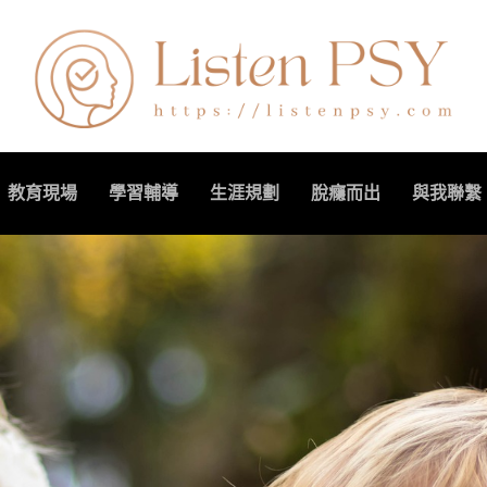
教育現場
學習輔導
生涯規劃
脫癮而出
與我聯繫