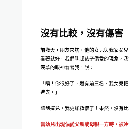
—
沒有比較，沒有傷害
前幾天，朋友來訪，他的女兒與我家女兒
看著就好。我們聊起孩子偏愛的現象，我
羨慕的眼神看著我，說：
「噢！你很好了，還有前三名，我女兒把
進去。」
聽到這兒，我更加釋懷了！果然，沒有比
當幼兒出現偏愛父親或母親一方時，被冷