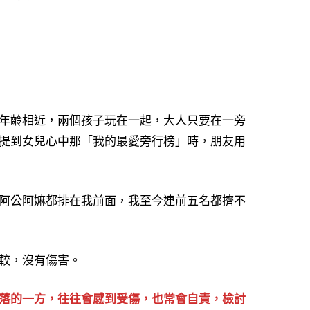
年齡相近，兩個孩子玩在一起，大人只要在一旁
提到女兒心中那「我的最愛旁行榜」時，朋友用
阿公阿嫲都排在我前面，我至今連前五名都擠不
較，沒有傷害。
落的一方，往往會感到受傷，也常會自責，檢討