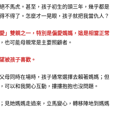
絕不馬虎。甚至，孩子初生的頭三年，幾乎都是
得不得了。怎麼才一晃眼，孩子就把我當仇人？
愛」雙親之一，特別是偏愛媽媽，這是相當正常
，也可能母親常是主要照顧者。
望被孩子喜歡。
父母同時在場時，孩子通常選擇去賴著媽媽；但
，可以和我開心互動，摟摟抱抱也沒問題。
；見她媽媽走過來，立馬變心，轉移陣地到媽媽