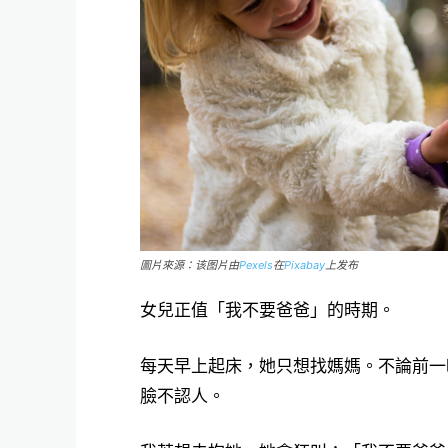
圖片來源：该图片由
Pexels
在
Pixabay
上发布
女兒正值「我不要爸爸」的時期。
每天早上起床，她只想找媽媽。不論前一
臉不認人。