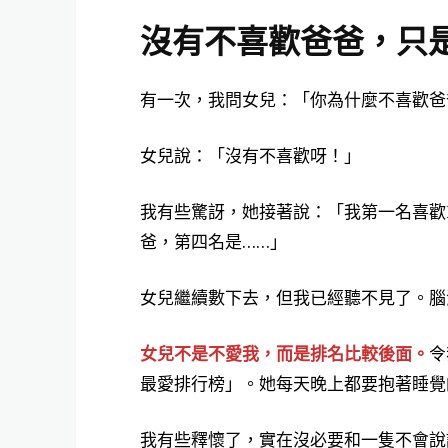
沒有不喜歡爸爸，只
有一次，我問女兒：「你為什麼不喜歡爸
女兒說：「沒有不喜歡呀！」
我有些驚訝，她接著說：「我第一名喜歡He
爸，第四名是……」
女兒繼續數下去，但我已經聽不見了。腦
女兒不是不愛我，而是排名比較後面。
令
最愛排行榜」。她每天晚上都要抱著睡覺的H
我有些釋懷了，實在沒必要和一隻不會說