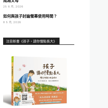
成為父母
25 6 月, 2026
如何與孩子討論螢幕使用時間？
8 5 月, 2026
注目新書《孩子，請你慢點長大》