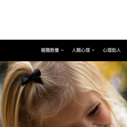
親職教養
人類心理
心理助人