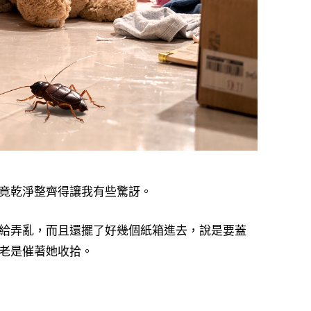
竟乾淨整齊得讓我有些驚訝。
給弄亂，而且還擺了好幾個紙箱進去，說是要蓋
老是催著她收拾。