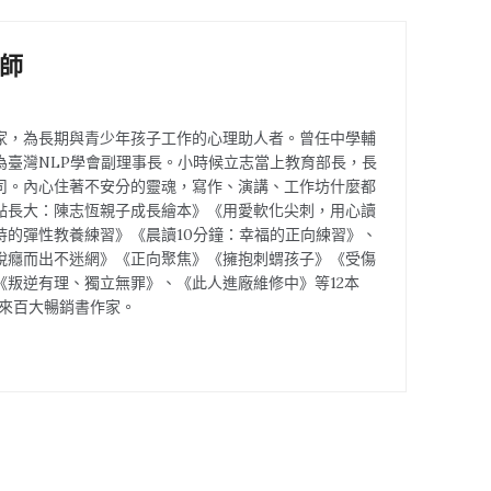
師
家，為長期與青少年孩子工作的心理助人者。曾任中學輔
為臺灣NLP學會副理事長。小時候立志當上教育部長，長
司。內心住著不安分的靈魂，寫作、演講、工作坊什麼都
點長大：陳志恆親子成長繪本》《用愛軟化尖刺，用心讀
持的彈性教養練習》《晨讀10分鐘：幸福的正向練習》、
脫癮而出不迷網》《正向聚焦》《擁抱刺蝟孩子》《受傷
《叛逆有理、獨立無罪》、《此人進廠維修中》等12本
博客來百大暢銷書作家。