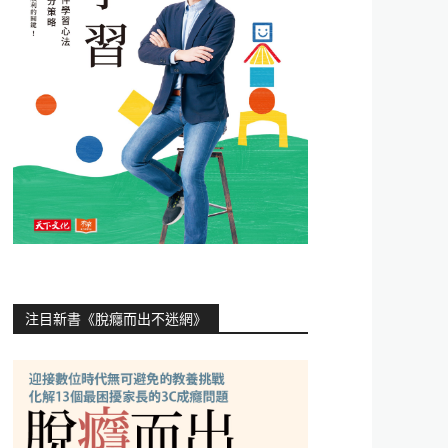
注目新書《脫癮而出不迷網》