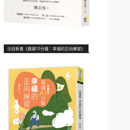
注目新書《晨讀10分鐘：幸福的正向練習》