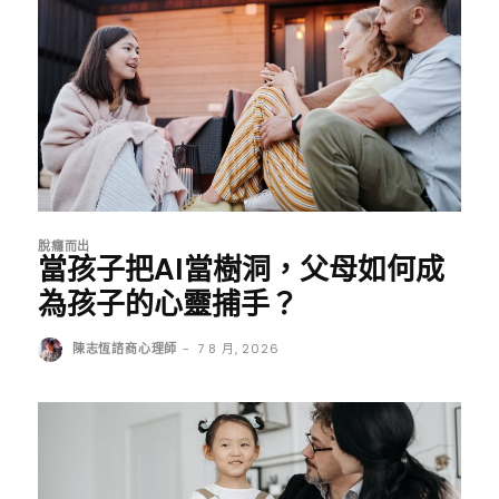
脫癮而出
當孩子把AI當樹洞，父母如何成
為孩子的心靈捕手？
陳志恆諮商心理師
-
7 8 月, 2026