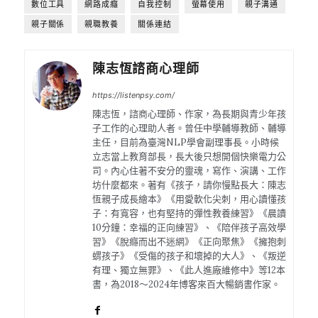
數位工具
網路成癮
自我控制
螢幕使用
親子溝通
親子關係
親職教養
關係連結
陳志恆諮商心理師
https://listenpsy.com/
陳志恆，諮商心理師、作家，為長期與青少年孩
子工作的心理助人者。曾任中學輔導教師、輔導
主任，目前為臺灣NLP學會副理事長。小時候
立志當上教育部長，長大後只想開個快樂電力公
司。內心住著不安分的靈魂，寫作、演講、工作
坊什麼都來。著有《孩子，請你慢點長大：陳志
恆親子成長繪本》《用愛軟化尖刺，用心讀懂孩
子：有寬容，也有堅持的彈性教養練習》《晨讀
10分鐘：幸福的正向練習》、《陪伴孩子高效學
習》《脫癮而出不迷網》《正向聚焦》《擁抱刺
蝟孩子》《受傷的孩子和壞掉的大人》、《叛逆
有理、獨立無罪》、《此人進廠維修中》等12本
書，為2018～2024年博客來百大暢銷書作家。