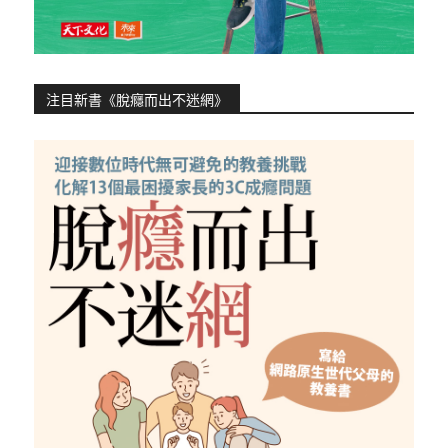
注目新書《脫癮而出不迷網》