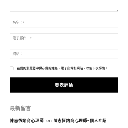
發
表
名
評
字：
論：
*
電
子
郵
網
件：
站：
*
在我的瀏覽器中保存我的姓名，電子郵件和網站，以便下次評論。
最新留言
陳志恆諮商心理師
on
陳志恆諮商心理師-個人介紹