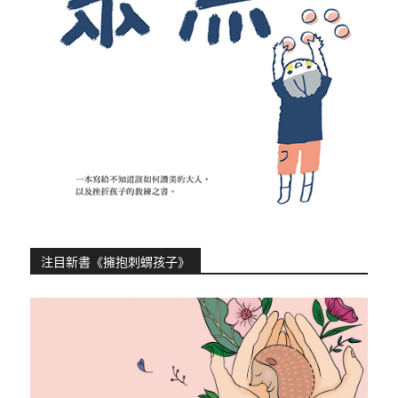
注目新書《擁抱刺蝟孩子》