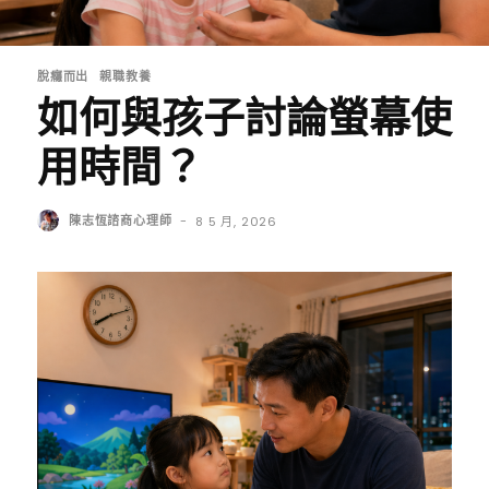
脫癮而出
親職教養
如何與孩子討論螢幕使
用時間？
陳志恆諮商心理師
-
8 5 月, 2026