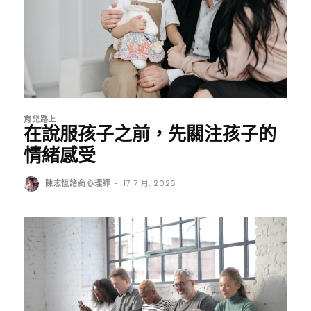
育兒路上
在說服孩子之前，先關注孩子的
情緒感受
陳志恆諮商心理師
-
17 7 月, 2026