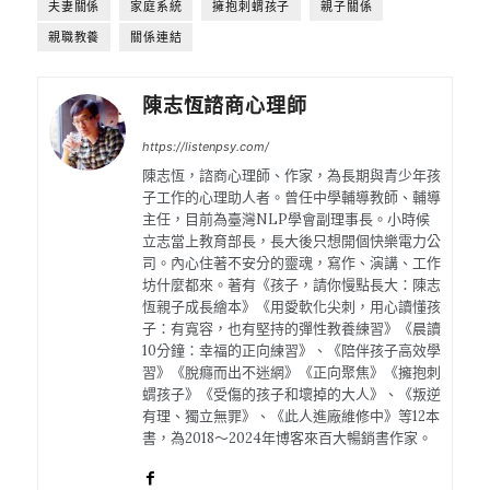
夫妻關係
家庭系統
擁抱刺蝟孩子
親子關係
親職教養
關係連結
陳志恆諮商心理師
https://listenpsy.com/
陳志恆，諮商心理師、作家，為長期與青少年孩
子工作的心理助人者。曾任中學輔導教師、輔導
主任，目前為臺灣NLP學會副理事長。小時候
立志當上教育部長，長大後只想開個快樂電力公
司。內心住著不安分的靈魂，寫作、演講、工作
坊什麼都來。著有《孩子，請你慢點長大：陳志
恆親子成長繪本》《用愛軟化尖刺，用心讀懂孩
子：有寬容，也有堅持的彈性教養練習》《晨讀
10分鐘：幸福的正向練習》、《陪伴孩子高效學
習》《脫癮而出不迷網》《正向聚焦》《擁抱刺
蝟孩子》《受傷的孩子和壞掉的大人》、《叛逆
有理、獨立無罪》、《此人進廠維修中》等12本
書，為2018～2024年博客來百大暢銷書作家。