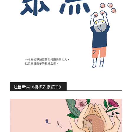
注目新書《擁抱刺蝟孩子》