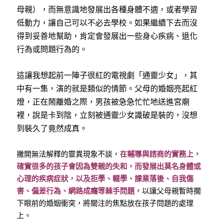
母親），而無意識地發展出各種身體不適，或者學習
低動力，讓自己可以不必去學校。如果繼續下去而沒
得到妥善地幫助，肯定會發展出一些身心疾病、退化
行為或問題行為的。
這讓我想起前一陣子很紅的電視劇「通靈少女」，其
中有一集，演的就是類似的情節。父母的婚姻亮起紅
燈，正在鬧離婚之際，男孩被急急忙忙地送進宮廟
裡，說是卡到陰，立刻被通靈少女識破是裝的，沒想
到裝久了竟然成真。
撇開無法解釋的靈異現象不談，
在輔導與諮商的實務上，
確實很多的孩子會因為雙親的失和，而發展出莫名身體或
心理的疾病症狀，以及拒學、輟學、課業落後、自我傷
害、偏差行為、網路成癮等棘手問題，
以讓父母親暫時擱
下眼前的婚姻衝突，將關注的焦點放在孩子問題的處理
上。