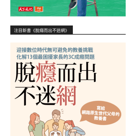
注目新書《脫癮而出不迷網》