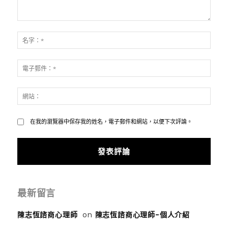
發
表
名
評
字：
論：
*
電
子
郵
網
件：
站：
*
在我的瀏覽器中保存我的姓名，電子郵件和網站，以便下次評論。
最新留言
陳志恆諮商心理師
on
陳志恆諮商心理師-個人介紹