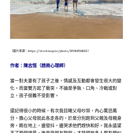
（圖片來源：https://stocksnap.io/photo/Z59RZ5SREK）
作者：陳志恆（諮商心理師）
當一對夫妻有了孩子之後，情感及互動都會發生很大的變
化。而當雙方起了衝突，不論是爭執、口角、冷戰或對
立，孩子很難不受影響。
還記得很小的時候，有次我目睹父母吵架，內心驚恐萬
分，擔心父母就此各走各的，於是分別跑到父親及母親身
旁，跪在地上，邊發抖，邊哭求他們趕快和好。我永遠望
不了那個場景，後來與朋友聊起，才發現許多人都有類似