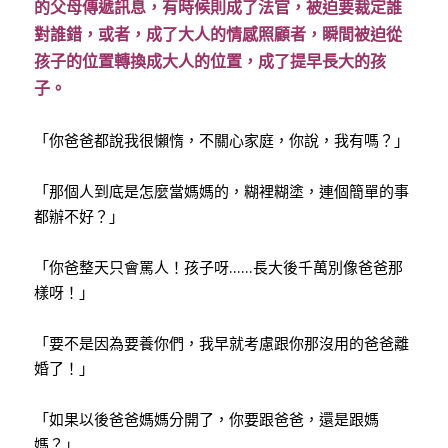
的父母傳遞訊息，有時候則成了法官，被迫要裁定誰
對誰錯，或者，成了大人的情感照顧者，瞬間被迫從
孩子的位置轉換成大人的位置，成了提早長大的孩
子。
「你爸爸都說我很懶惰，不關心家庭，你說，我有嗎？」
「那個人到底是怎麼當媽媽的，糊裡糊塗，連個簡單的事
都辦不好？」
「你爸整天只會罵人！孩子呀
……
長大後千萬別像爸爸那
樣呀！」
「要不是因為要養你們，我早就考慮跟你那沒用的爸爸離
婚了！」
「如果以後爸爸媽媽分開了，你要跟爸爸，還是跟媽
媽？」