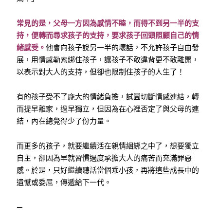
常見的是，父母一方因為感情不睦，而得不到另一半的支
持，便轉而尋求孩子的支持，要求孩子回頭照顧自己的情
緒感受。
他會向孩子說另一半的壞話，不允許孩子自由發
展，用情感勒索綁住孩子，讓孩子不敢違背更不敢離開，
以表示對大人的支持，但卻也限制住孩子的人生了！
有的孩子受不了龐大的情緒負擔，試圖切斷情感連結，轉
而提早離家，過早獨立，但因為在心裡否定了與父母的連
結，內在總覺得少了份力量。
而更多的孩子，就要繼續活在親情綑綁之中了，想要獨立
自主，卻因為早就習慣過度承擔大人的痛苦而充滿罪惡
感。於是，只好繼續聽話當個乖小孩，再將這些成長中的
遺憾或委屈，傳遞給下一代。
—